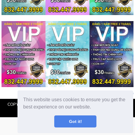
Xem tất cả
This website uses cookies to ensure you get the
COPYRIGHT © 2026 By
raovatsacramento.com
best experience on our website.
Chính sách bảo mật
|
Điều khoản sử dụng
|
Quy định đăng tin
Got it!